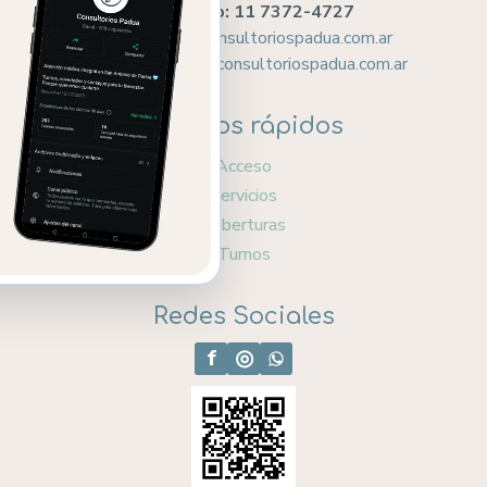
WhatsApp: 11 7372-4727
capacientes@consultoriospadua.com.ar
caprofesionales@consultoriospadua.com.ar
Accesos rápidos
Acceso
Servicios
Coberturas
Turnos
Redes Sociales
f
◎